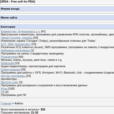
[
3PDA - Free soft for PDA
]
Форма входа
Меню сайта
Категории
Клавиатуры, будильники и т.д.
[41]
Виртуальные клавиатуры, программы для управление КПК голосом, органайзеры, дикт
Экран Сегодня, плагины
[29]
Изменение экрана 'Сегодня' (Today), разнообразные плагины для 'Today'
ICQ, SMS, Контактлист
[13]
Различные ICQ-клиенты (аськи), SMS-программки, программы на замену стандартны
Файловые менеджеры
[1]
Программы на смену стандартному проводнику
Развлечения
[64]
Фильмы, клипы, музыка, рингтоны, темки и т.д.
Multimedia
[13]
Аудио-видеоплееры, просмотрщики для картинок
Коммуникации
[29]
Программы для работы с GPS, Интернет, Wi-Fi, Bluetooth, Usb - соединениями (подкл
Другие программы
[25]
Архиваторы ...
BackUp-софт
[2]
Программы для резервного сохранения и восстановления данных
Игры
[165]
ПК
[2]
Программы для ПК
Главная
»
Файлы
Всего материалов в каталоге
:
358
Показано материалов
:
21-30