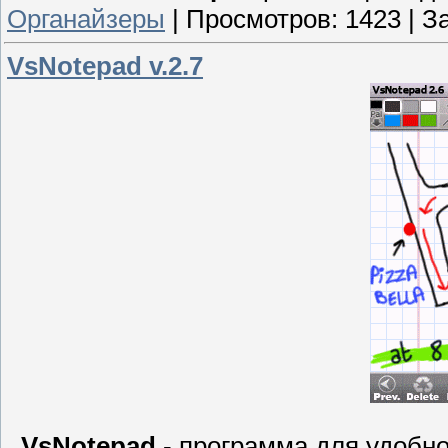
Органайзеры
|
Просмотров:
1423
|
За
VsNotepad v.2.7
VsNotepad
- программа для удобн