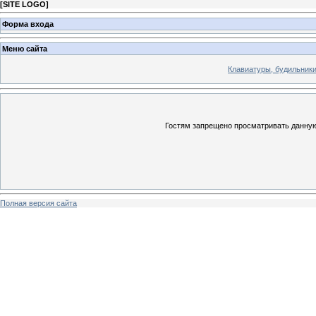
[
SITE LOGO
]
Форма входа
Меню сайта
Клавиатуры, будильники 
Гостям запрещено просматривать данную 
Полная версия сайта