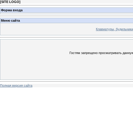
[
SITE LOGO
]
Форма входа
Меню сайта
Клавиатуры, будильники 
Гостям запрещено просматривать данную 
Полная версия сайта