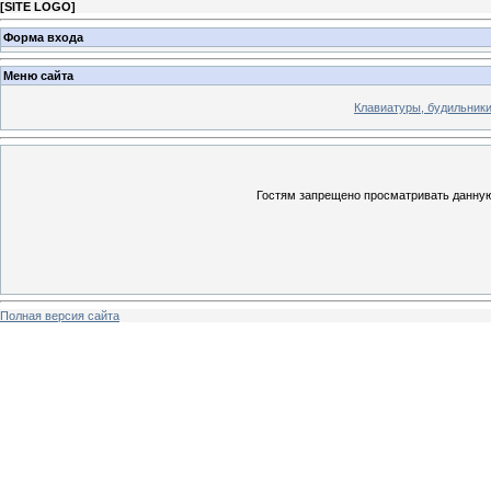
[
SITE LOGO
]
Форма входа
Меню сайта
Клавиатуры, будильники 
Гостям запрещено просматривать данную 
Полная версия сайта