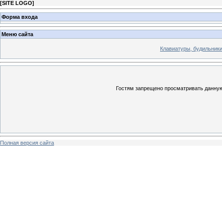
[
SITE LOGO
]
Форма входа
Меню сайта
Клавиатуры, будильники 
Гостям запрещено просматривать данную 
Полная версия сайта