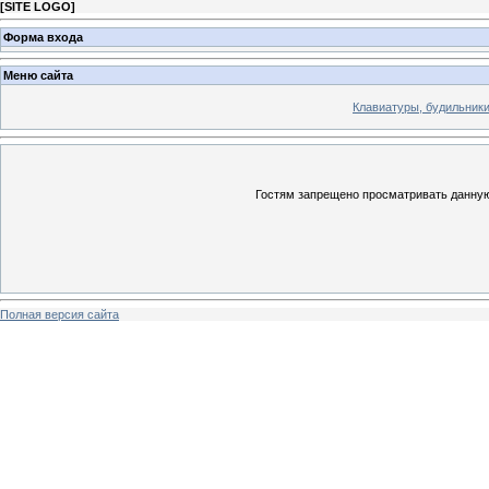
[
SITE LOGO
]
Форма входа
Меню сайта
Клавиатуры, будильники 
Гостям запрещено просматривать данную 
Полная версия сайта