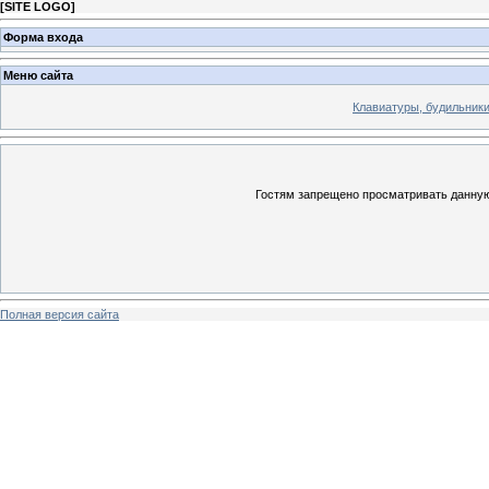
[
SITE LOGO
]
Форма входа
Меню сайта
Клавиатуры, будильники 
Гостям запрещено просматривать данную 
Полная версия сайта