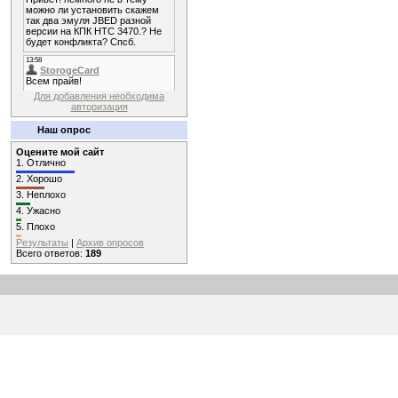
Для добавления необходима
авторизация
Наш опрос
Оцените мой сайт
1.
Отлично
2.
Хорошо
3.
Неплохо
4.
Ужасно
5.
Плохо
Результаты
|
Архив опросов
Всего ответов:
189