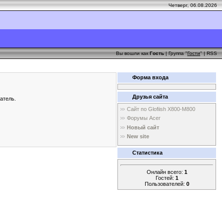
Четверг, 06.08.2026
Вы вошли как
Гость
| Группа "
Гости
" |
RSS
Форма входа
Друзья сайта
атель.
Сайт по Glofiish X800-M800
Форумы Acer
Новый сайт
New site
Статистика
Онлайн всего:
1
Гостей:
1
Пользователей:
0