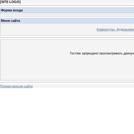
[
SITE LOGO
]
Форма входа
Меню сайта
Клавиатуры, будильники 
Гостям запрещено просматривать данную 
Полная версия сайта