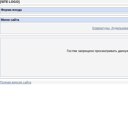
[
SITE LOGO
]
Форма входа
Меню сайта
Клавиатуры, будильники 
Гостям запрещено просматривать данную 
Полная версия сайта