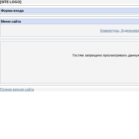
[
SITE LOGO
]
Форма входа
Меню сайта
Клавиатуры, будильники 
Гостям запрещено просматривать данную 
Полная версия сайта