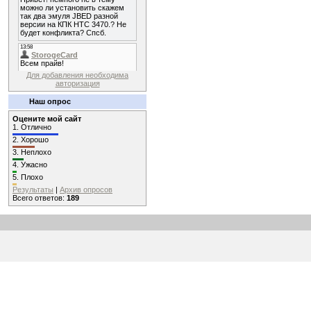
Для добавления необходима
авторизация
Наш опрос
Оцените мой сайт
1.
Отлично
2.
Хорошо
3.
Неплохо
4.
Ужасно
5.
Плохо
Результаты
|
Архив опросов
Всего ответов:
189