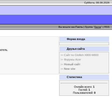
Суббота, 08.08.2026
Вы вошли как
Гость
| Группа "
Гости
" |
RSS
Форма входа
Друзья сайта
атель.
Сайт по Glofiish X800-M800
Форумы Acer
Новый сайт
New site
Статистика
Онлайн всего:
1
Гостей:
1
Пользователей:
0