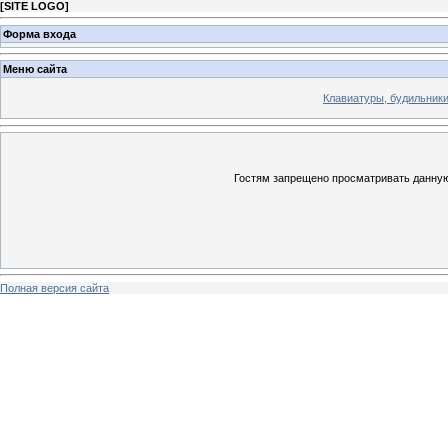
[
SITE LOGO
]
Форма входа
Меню сайта
Клавиатуры, будильники 
Гостям запрещено просматривать данную 
Полная версия сайта