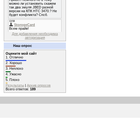
Для добавления необходима
авторизация
Наш опрос
Оцените мой сайт
1.
Отлично
2.
Хорошо
3.
Неплохо
4.
Ужасно
5.
Плохо
Результаты
|
Архив опросов
Всего ответов:
189