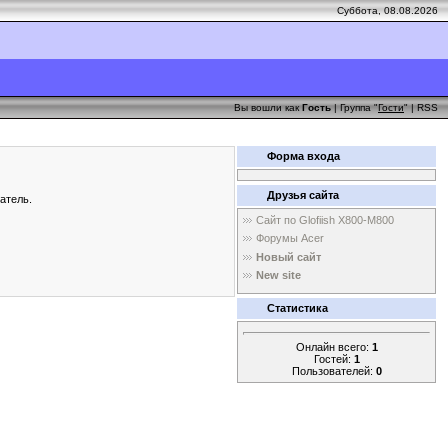
Суббота, 08.08.2026
Вы вошли как
Гость
| Группа "
Гости
" |
RSS
Форма входа
Друзья сайта
атель.
Сайт по Glofiish X800-M800
Форумы Acer
Новый сайт
New site
Статистика
Онлайн всего:
1
Гостей:
1
Пользователей:
0