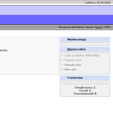
Суббота, 08.08.2026
Вы вошли как
Гость
| Группа "
Гости
" |
RSS
Форма входа
Друзья сайта
атель.
Сайт по Glofiish X800-M800
Форумы Acer
Новый сайт
New site
Статистика
Онлайн всего:
1
Гостей:
1
Пользователей:
0