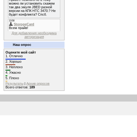
Для добавления необходима
авторизация
Наш опрос
Оцените мой сайт
1.
Отлично
2.
Хорошо
3.
Неплохо
4.
Ужасно
5.
Плохо
Результаты
|
Архив опросов
Всего ответов:
189