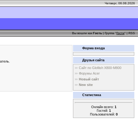
Четверг, 06.08.2026
Вы вошли как
Гость
| Группа "
Гости
" |
RSS
Форма входа
Друзья сайта
атель.
Сайт по Glofiish X800-M800
Форумы Acer
Новый сайт
New site
Статистика
Онлайн всего:
1
Гостей:
1
Пользователей:
0