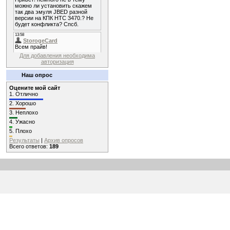
Для добавления необходима
авторизация
Наш опрос
Оцените мой сайт
1.
Отлично
2.
Хорошо
3.
Неплохо
4.
Ужасно
5.
Плохо
Результаты
|
Архив опросов
Всего ответов:
189