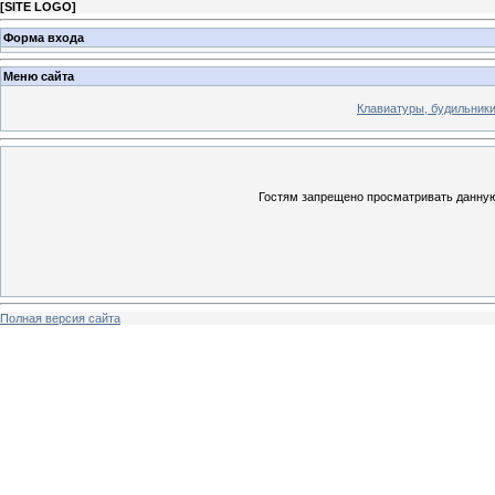
[
SITE LOGO
]
Форма входа
Меню сайта
Клавиатуры, будильники 
Гостям запрещено просматривать данную 
Полная версия сайта