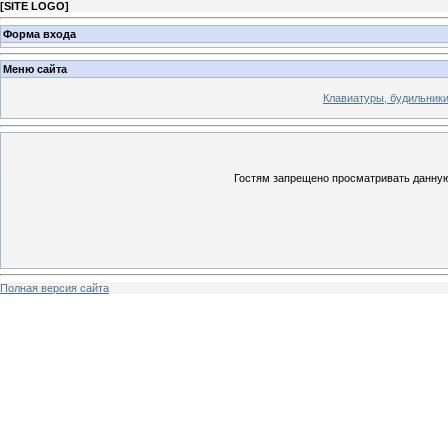
[
SITE LOGO
]
Форма входа
Меню сайта
Клавиатуры, будильники 
Гостям запрещено просматривать данную 
Полная версия сайта