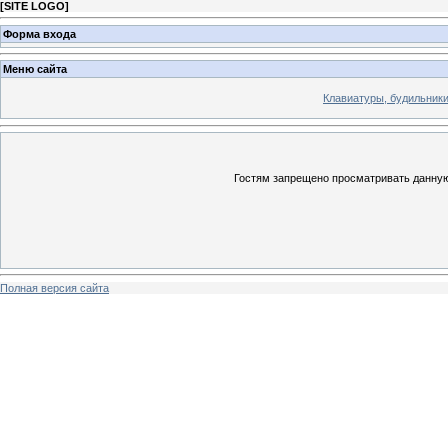
[
SITE LOGO
]
Форма входа
Меню сайта
Клавиатуры, будильники 
Гостям запрещено просматривать данную 
Полная версия сайта