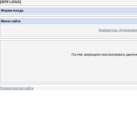
[
SITE LOGO
]
Форма входа
Меню сайта
Клавиатуры, будильники 
Гостям запрещено просматривать данную 
Полная версия сайта