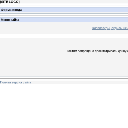
[
SITE LOGO
]
Форма входа
Меню сайта
Клавиатуры, будильники 
Гостям запрещено просматривать данную 
Полная версия сайта