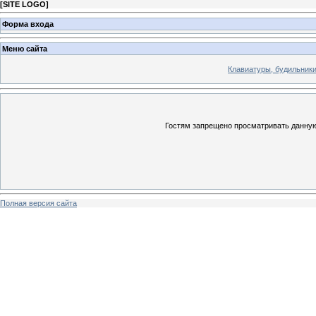
[
SITE LOGO
]
Форма входа
Меню сайта
Клавиатуры, будильники 
Гостям запрещено просматривать данную 
Полная версия сайта