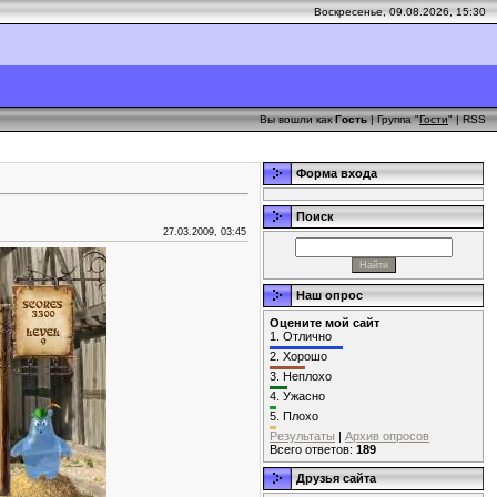
Воскресенье, 09.08.2026, 15:30
Вы вошли как
Гость
| Группа "
Гости
" |
RSS
Форма входа
Поиск
27.03.2009, 03:45
Наш опрос
Оцените мой сайт
1.
Отлично
2.
Хорошо
3.
Неплохо
4.
Ужасно
5.
Плохо
Результаты
|
Архив опросов
Всего ответов:
189
Друзья сайта