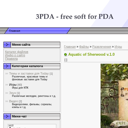
Главная
Меню сайта
Главная
»
Файлы
»
Развлечения
»
Игры
Каталог файлов
Aquatic of Sherwood v.1.0
Инфо о сайте
Правила
[ ]
Категории каталога
Темы и заставки для Today
[1]
Различные, красивые темы и
фоновые заставки для Today
Игры
[60]
Игры для КПК
Звук
[1]
Различные мелодии, рингтоны и т.д.
Видео
[2]
Видеоролики, фильмы, сериалы,
клипы и т.д.
Мини-чат