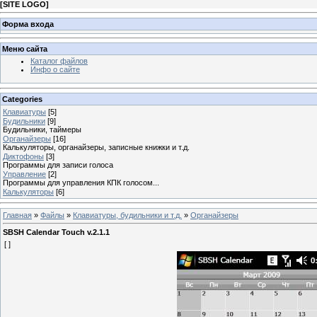
[
SITE LOGO
]
Форма входа
Меню сайта
Каталог файлов
Инфо о сайте
Categories
Клавиатуры
[5]
Будильники
[9]
Будильники, таймеры
Органайзеры
[16]
Калькуляторы, органайзеры, записные книжки и т.д.
Диктофоны
[3]
Программы для записи голоса
Управление
[2]
Программы для управления КПК голосом...
Калькуляторы
[6]
Главная
»
Файлы
»
Клавиатуры, будильники и т.д.
»
Органайзеры
SBSH Calendar Touch v.2.1.1
[ ]