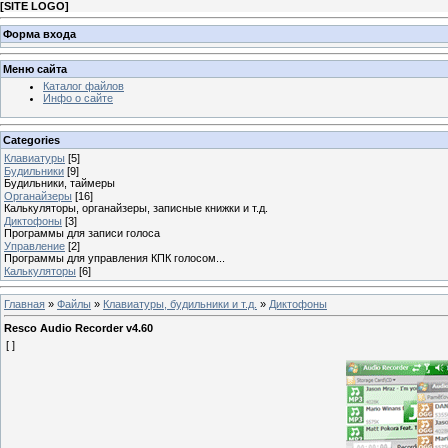
[
SITE LOGO
]
Форма входа
Меню сайта
Каталог файлов
Инфо о сайте
Categories
Клавиатуры
[5]
Будильники
[9]
Будильники, таймеры
Органайзеры
[16]
Калькуляторы, органайзеры, записные книжки и т.д.
Диктофоны
[3]
Программы для записи голоса
Управление
[2]
Программы для управления КПК голосом...
Калькуляторы
[6]
Главная
»
Файлы
»
Клавиатуры, будильники и т.д.
»
Диктофоны
Resco Audio Recorder v4.60
[ ]