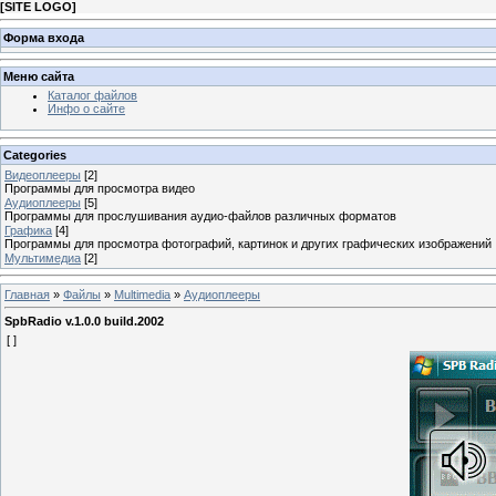
[
SITE LOGO
]
Форма входа
Меню сайта
Каталог файлов
Инфо о сайте
Categories
Видеоплееры
[2]
Программы для просмотра видео
Аудиоплееры
[5]
Программы для прослушивания аудио-файлов различных форматов
Графика
[4]
Программы для просмотра фотографий, картинок и других графических изображений
Мультимедиа
[2]
Главная
»
Файлы
»
Multimedia
»
Аудиоплееры
SpbRadio v.1.0.0 build.2002
[ ]