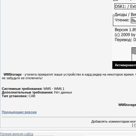
WM5torage
- утилита превратит ваше устройство в кард ридер на некоторое время
не забудьте ее отключить!
Системные требования:
WM5 - WM6.1
Дополнительные требования:
Нет данных
Тип установки:
CAB
WM5torage
Предыдущие версии
Добавлять комментарии могу
[
Р
Полная версия сайта