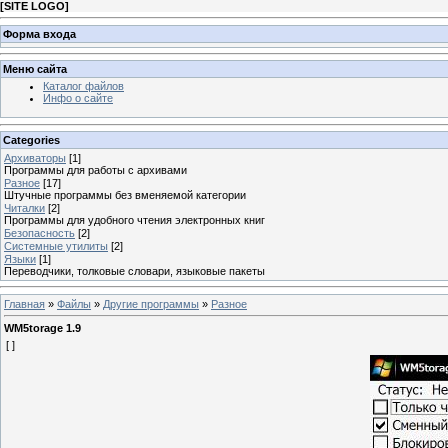
[
SITE LOGO
]
Форма входа
Меню сайта
Каталог файлов
Инфо о сайте
Categories
Архиваторы
[1]
Программы для работы с архивами
Разное
[17]
Штучные программы без вменяемой категории
Читалки
[2]
Программы для удобного чтения электронных книг
Безопасность
[2]
Системные утилиты
[2]
Языки
[1]
Переводчики, толковые словари, языковые пакеты
Главная
»
Файлы
»
Другие программы
»
Разное
WM5torage 1.9
[ ]