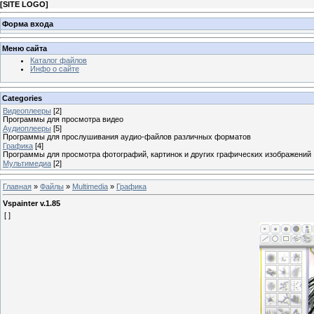
[
SITE LOGO
]
Форма входа
Меню сайта
Каталог файлов
Инфо о сайте
Categories
Видеоплееры
[2]
Программы для просмотра видео
Аудиоплееры
[5]
Программы для прослушивания аудио-файлов различных форматов
Графика
[4]
Программы для просмотра фотографий, картинок и других графических изображений
Мультимедиа
[2]
Главная
»
Файлы
»
Multimedia
»
Графика
Vspainter v.1.85
[ ]