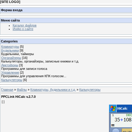
[
SITE LOGO
]
Форма входа
Меню сайта
Каталог файлов
Инфо о сайте
Categories
Клавиатуры
[5]
Будильники
[9]
Будильники, таймеры
Органайзеры
[16]
Калькуляторы, органайзеры, записные книжки и т.д.
Диктофоны
[3]
Программы для записи голоса
Управление
[2]
Программы для управления КПК голосом...
Калькуляторы
[6]
Главная
»
Файлы
»
Клавиатуры, будильники и т.д.
»
Калькуляторы
PPCLink HiCalc v.2.7.0
[ ]