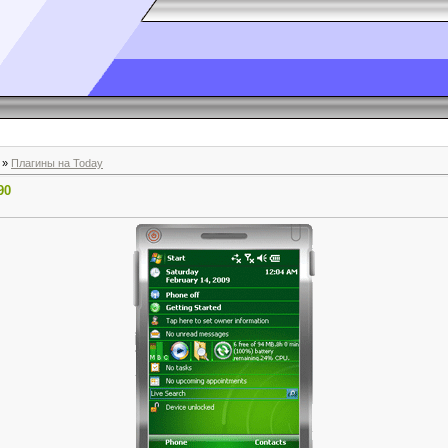
»
Плагины на Today
90