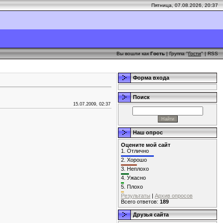
Пятница, 07.08.2026, 20:37
Вы вошли как
Гость
| Группа "
Гости
" |
RSS
Форма входа
Поиск
15.07.2009, 02:37
Наш опрос
Оцените мой сайт
1.
Отлично
2.
Хорошо
3.
Неплохо
4.
Ужасно
5.
Плохо
Результаты
|
Архив опросов
Всего ответов:
189
Друзья сайта