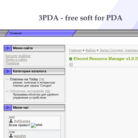
Главная
Меню сайта
Главная
»
Файлы
»
Экран Сегодня, плагины
Каталог файлов
Elecont Resource Manager v1.0.1
Инфо о сайте
Правила
[ ]
Категории каталога
Плагины на Today
[18]
разные, полезные и интересные
плагины для экрана 'Сегодня'
Оболочки, интерфейс
[11]
Программы-оболочки для удобного
управления устройством
Мини-чат