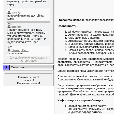
Resource Manager
позволяет переключат
Особенности:
Windows-подобная панель задач н
Ориентирована на работу через п
Анимационные эффекты
Отображает объем памяти, заним
Индикаторы заряда батареи и объе
Запущенную программу можно акти
Возможность задать список скрыт
Низкие потребляемы ресурсы и вы
Для добавления необходима
Elecont Pocket PC and Smartphone Manage
авторизация
программы прикоснитесь к индикаторам. 
Красный крест может не отображаться, ес
Статистика
Диалог настроек предназначен для покупки
Список исключений позволяет скрывать 
Онлайн всего:
1
Программы из Списка исключений не будут
Гостей:
1
Пользователей:
0
Запущенные программы отображаются в в
можете открыть или закрыть данную прогр
программу. Второй клик по иконке програ
текущей. Данная функция позволяет освоб
Информация на экране Сегодня
Общий объем занятой памяти
Объем памяти, занимаемый каждо
Индикатор заряда батареи