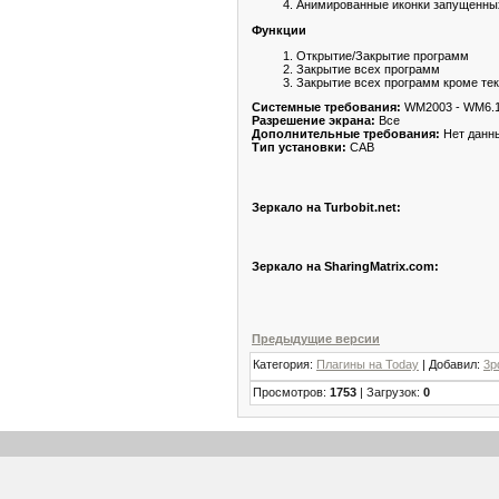
Анимированные иконки запущенны
Функции
Открытие/Закрытие программ
Закрытие всех программ
Закрытие всех программ кроме те
Системные требования:
WM2003 - WM6.
Разрешение экрана:
Все
Дополнительные требования:
Нет данн
Тип установки:
CAB
Зеркало на Turbobit.net:
Зеркало на SharingMatrix.com:
Предыдущие версии
Категория:
Плагины на Today
| Добавил:
3p
Просмотров:
1753
| Загрузок:
0