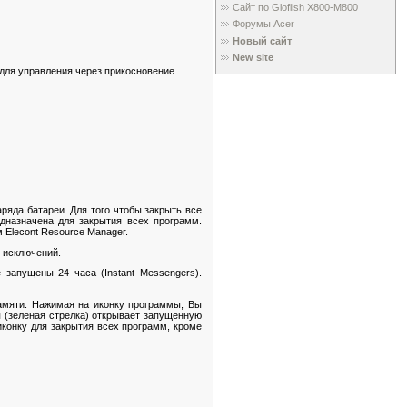
Сайт по Glofiish X800-M800
Форумы Acer
Новый сайт
New site
ля управления через прикосновение.
ряда батареи. Для того чтобы закрыть все
едназначена для закрытия всех программ.
 Elecont Resource Manager.
м исключений.
запущены 24 часа (Instant Messengers).
амяти. Нажимая на иконку программы, Вы
я (зеленая стрелка) открывает запущенную
иконку для закрытия всех программ, кроме