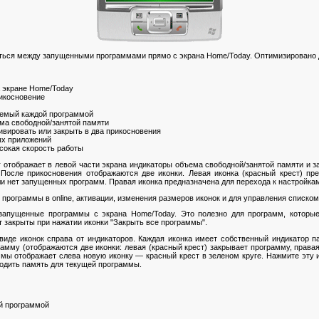
ься между запущенными программами прямо с экрана Home/Today. Оптимизировано д
а экране Home/Today
рикосновение
аемый каждой программой
ма свободной/занятой памяти
вировать или закрыть в два прикосновения
ых приложений
сокая скорость работы
r отображает в левой части экрана индикаторы объема свободной/занятой памяти и за
После прикосновения отображаются две иконки. Левая иконка (красный крест) пр
ли нет запущенных программ. Правая иконка предназначена для перехода к настройкам
 программы в online, активации, изменения размеров иконок и для управления списко
запущенные программы с экрана Home/Today. Это полезно для программ, которые 
 закрыты при нажатии иконки "Закрыть все программы".
иде иконок справа от индикаторов. Каждая иконка имеет собственный индикатор п
амму (отображаются две иконки: левая (красный крест) закрывает программу, права
ммы отображает слева новую иконку — красный крест в зеленом круге. Нажмите эту 
одить память для текущей программы.
й программой