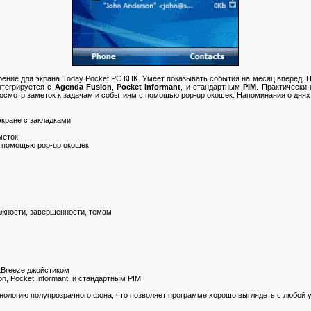
ение для экрана Today Pocket PC КПК. Умеет показывать события на месяц вперед. По
нтегрируется с
Agenda Fusion
,
Pocket Informant
, и стандартным
PIM
. Практически 
росмотр заметок к задачам и событиям с помощью pop-up окошек. Напоминания о днях
экране с закладками
меток
с помощью pop-up окошек
важности, завершенности, темам
tBreeze джойстиком
n, Pocket Informant, и стандартным PIM
нологию полупрозрачного фона, что позволяет программе хорошо выглядеть с любой 