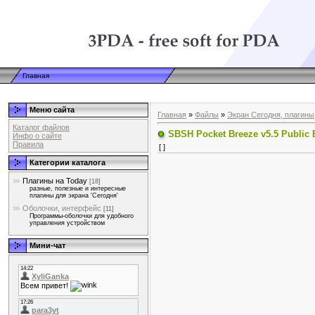
Главная
Меню сайта
Главная
»
Файлы
»
Экран Сегодня, плагины
Каталог файлов
SBSH Pocket Breeze v5.5 Public 
Инфо о сайте
Правила
[ ]
Категории каталога
Плагины на Today
[18]
разные, полезные и интересные
плагины для экрана 'Сегодня'
Оболочки, интерфейс
[11]
Программы-оболочки для удобного
управления устройством
Мини-чат