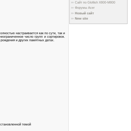
Сайт по Glofiish X800-M800
Форумы Acer
Новый сайт
New site
лностью настраивается как по сути, так и
неограниченное число групп и сортировок.
 рождения и других памятных датах.
установленной темой