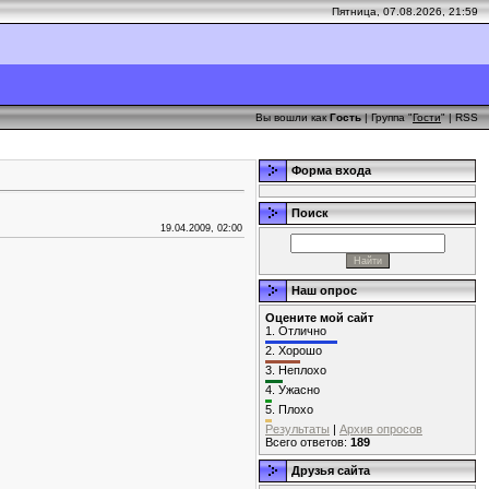
Пятница, 07.08.2026, 21:59
Вы вошли как
Гость
| Группа "
Гости
" |
RSS
Форма входа
Поиск
19.04.2009, 02:00
Наш опрос
Оцените мой сайт
1.
Отлично
2.
Хорошо
3.
Неплохо
4.
Ужасно
5.
Плохо
Результаты
|
Архив опросов
Всего ответов:
189
Друзья сайта