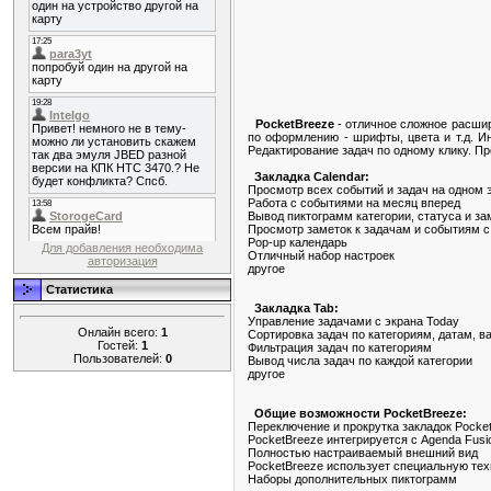
PocketBreeze
- отличное сложное расшир
по оформлению - шрифты, цвета и т.д. И
Редактирование задач по одному клику. П
Закладка Calendar:
Просмотр всех событий и задач на одном 
Работа с событиями на месяц вперед
Вывод пиктограмм категории, статуса и за
Просмотр заметок к задачам и событиям 
Pop-up календарь
Для добавления необходима
Отличный набор настроек
авторизация
другое
Статистика
Закладка Tab:
Управление задачами с экрана Today
Онлайн всего:
1
Сортировка задач по категориям, датам, 
Гостей:
1
Фильтрация задач по категориям
Пользователей:
0
Вывод числа задач по каждой категории
другое
Общие возможности PocketBreeze:
Переключение и прокрутка закладок Pocke
PocketBreeze интегрируется с Agenda Fusio
Полностью настраиваемый внешний вид
PocketBreeze использует специальную тех
Наборы дополнительных пиктограмм