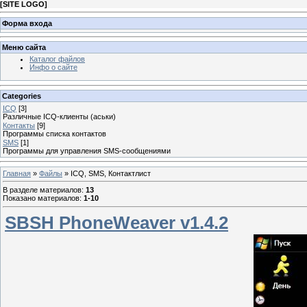
[
SITE LOGO
]
Форма входа
Меню сайта
Каталог файлов
Инфо о сайте
Categories
ICQ
[3]
Различные ICQ-клиенты (аськи)
Контакты
[9]
Программы списка контактов
SMS
[1]
Программы для управления SMS-сообщениями
Главная
»
Файлы
» ICQ, SMS, Контактлист
В разделе материалов
:
13
Показано материалов
:
1-10
SBSH PhoneWeaver v1.4.2