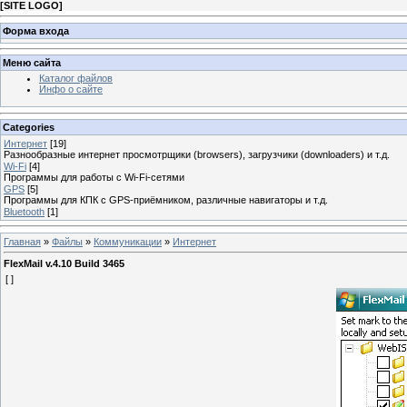
[
SITE LOGO
]
Форма входа
Меню сайта
Каталог файлов
Инфо о сайте
Categories
Интернет
[19]
Разнообразные интернет просмотрщики (browsers), загрузчики (downloaders) и т.д.
Wi-Fi
[4]
Программы для работы с Wi-Fi-сетями
GPS
[5]
Программы для КПК с GPS-приёмником, различные навигаторы и т.д.
Bluetooth
[1]
Главная
»
Файлы
»
Коммуникации
»
Интернет
FlexMail v.4.10 Build 3465
[ ]