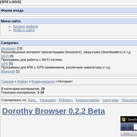
[
SITE LOGO
]
Форма входа
Меню сайта
Каталог файлов
Инфо о сайте
Categories
Интернет
[19]
Разнообразные интернет просмотрщики (browsers), загрузчики (downloaders) и т.д.
Wi-Fi
[4]
Программы для работы с Wi-Fi-сетями
GPS
[5]
Программы для КПК с GPS-приёмником, различные навигаторы и т.д.
Bluetooth
[1]
Главная
»
Файлы
»
Коммуникации
» Интернет
В категории материалов
:
19
Показано материалов
:
1-10
Сортировать по
:
Дате
·
Названию
·
Рейтингу
·
Комментариям
·
Загрузкам
·
Просмот
Dorothy Browser 0.2.2 Beta