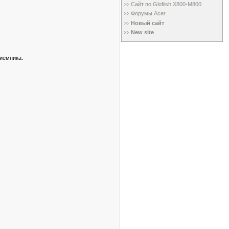
Сайт по Glofiish X800-M800
Форумы Acer
Новый сайт
New site
иемника.