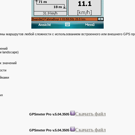
ины маршрутов любой сложности с использованием встроенного или внешнего GPS пр
рений
и landscape)
х значений
ости
ойками
ых
Скачать файл
GPSmeter Pro v.5.04.3505
Скачать файл
GPSmeter Pro v.5.04.3505