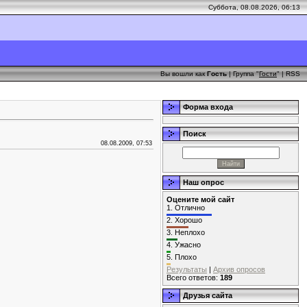
Суббота, 08.08.2026, 06:13
Вы вошли как
Гость
| Группа "
Гости
" |
RSS
Форма входа
Поиск
08.08.2009, 07:53
Наш опрос
Оцените мой сайт
1.
Отлично
2.
Хорошо
3.
Неплохо
4.
Ужасно
5.
Плохо
Результаты
|
Архив опросов
Всего ответов:
189
Друзья сайта