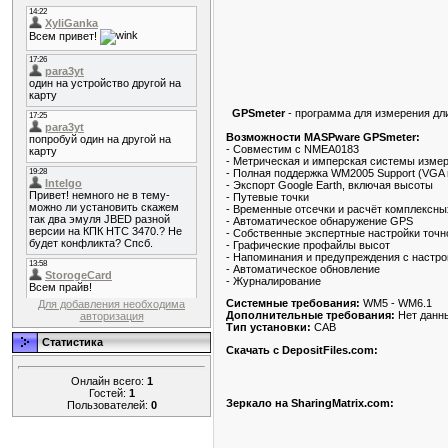
GPSmeter
- программа для измерения дл
Возможности MASPware GPSmeter:
- Совместим с NMEA0183
- Метрическая и имперская системы изме
- Полная поддержка WM2005 Support (VGA 
- Экспорт Google Earth, включая высоты
- Путевые точки
- Временные отсечки и расчёт комплексны
- Автоматическое обнаружение GPS
- Собственные экспертные настройки точн
- Графические профайлы высот
- Напоминания и предупреждения с настр
- Автоматическое обновление
- Журналирование
Системные требования:
WM5 - WM6.1
Для добавления необходима
Дополнительные требования:
Нет данн
авторизация
Тип установки:
CAB
Статистика
Скачать с DepositFiles.com:
Онлайн всего:
1
Гостей:
1
Зеркало на SharingMatrix.com:
Пользователей:
0