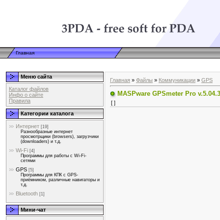
Главная
Меню сайта
Главная
»
Файлы
»
Коммуникации
»
GPS
Каталог файлов
MASPware GPSmeter Pro v.5.04.
Инфо о сайте
Правила
[ ]
Категории каталога
Интернет
[19]
Разнообразные интернет
просмотрщики (browsers), загрузчики
(downloaders) и т.д.
Wi-Fi
[4]
Программы для работы с Wi-Fi-
сетями
GPS
[5]
Программы для КПК с GPS-
приёмником, различные навигаторы и
т.д.
Bluetooth
[1]
Мини-чат