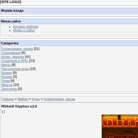
[
SITE LOGO
]
Форма входа
Меню сайта
Каталог файлов
Инфо о сайте
Categories
Головоломки, пазлы
[51]
Спортивные
[6]
Action, Аркады
[41]
Стратегии и RPG
[23]
Карты
[8]
Настольные игры
[10]
Казино
[5]
Разное
[5]
Гонки
[6]
Квесты
[10]
Java-игры
[0]
Главная
»
Файлы
»
Игры
»
Головоломки, пазлы
PDAmill Glyphos v.2.0
[ ]