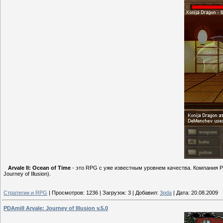
Arvale II: Ocean of Time
- это RPG с уже известным уровнем качества. Компания P
Journey of Illusion).
Стратегии и RPG
|
Просмотров:
1236
|
Загрузок:
3
|
Добавил:
3pda
|
Дата:
20.08.2009
PDAmill Arvale: Journey of Illusion v.5.0