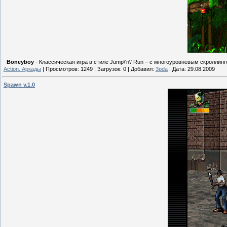
Boneyboy
- Классическая игра в стиле Jump\'n\' Run – с многоуровневым скролл
Action, Аркады
|
Просмотров:
1249
|
Загрузок:
0
|
Добавил:
3pda
|
Дата:
29.08.2009
Spawn v.1.0