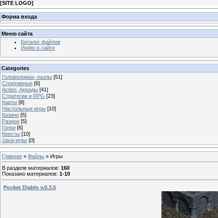
[
SITE LOGO
]
Форма входа
Меню сайта
Каталог файлов
Инфо о сайте
Categories
Головоломки, пазлы
[51]
Спортивные
[6]
Action, Аркады
[41]
Стратегии и RPG
[23]
Карты
[8]
Настольные игры
[10]
Казино
[5]
Разное
[5]
Гонки
[6]
Квесты
[10]
Java-игры
[0]
Главная
»
Файлы
» Игры
В разделе материалов
:
160
Показано материалов
:
1-10
Pocket Diablo v.0.3.5