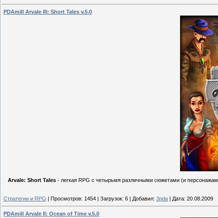
PDAmill Arvale III: Short Tales v.5.0
Arvale: Short Tales
- легкая RPG с четырьмя различными сюжетами (и персонажами
Стратегии и RPG
|
Просмотров:
1454
|
Загрузок:
6
|
Добавил:
3pda
|
Дата:
20.08.2009
PDAmill Arvale II: Ocean of Time v.5.0