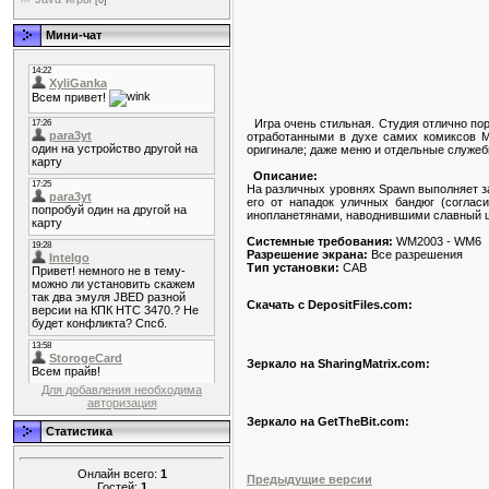
[0]
Мини-чат
Игра очень стильная. Студия отлично пор
отработанными в духе самих комиксов М
оригинале; даже меню и отдельные служеб
Описание:
На различных уровнях Spawn выполняет зад
его от нападок уличных бандюг (соглас
инопланетянами, наводнившими славный 
Системные требования:
WM2003 - WM6
Разрешение экрана:
Все разрешения
Тип установки:
CAB
Скачать с DepositFiles.com:
Зеркало на SharingMatrix.com:
Для добавления необходима
авторизация
Зеркало на GetTheBit.com:
Статистика
Онлайн всего:
1
Предыдущие версии
Гостей:
1