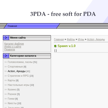
Главная
Меню сайта
Главная
»
Файлы
»
Игры
»
Action, Аркады
Каталог файлов
Spawn v.1.0
Инфо о сайте
Правила
[ ]
Категории каталога
Головоломки, пазлы
[51]
Спортивные
[6]
Action, Аркады
[41]
Стратегии и RPG
[23]
Карты
[8]
Настольные игры
[10]
Казино
[5]
Разное
[5]
Гонки
[6]
Квесты
[10]
Java-игры