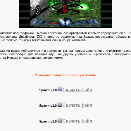
аботала над графикой – можно спокойно, без артефактов и помех передвигаться в 3D
акФарлана. Дизайнеры ZIO славно потрудились над Spawn, воссоздавая образы и
ные эелементы игры также выполнены в жанре комиксов.
ания различной сложности и важности: так, на первом уровне, он откликается на пр
итесь, благородно для исчадия ада), на других уровнях он сражается с вооруж
штат Невада с нехорошими намерениями.
Установка только в основную память
Скачать файл
Spawn v1.0
Скачать файл
Spawn v1.0
Скачать файл
Spawn v1.0