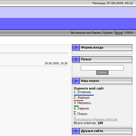
Пятница, 07.08.2026, 05:11
Вы вошли как
Гость
| Группа "
Гости
" |
RSS
Форма входа
Поиск
29.08.2009, 19:28
Наш опрос
Оцените мой сайт
1.
Отлично
2.
Хорошо
3.
Неплохо
4.
Ужасно
5.
Плохо
Результаты
|
Архив опросов
Всего ответов:
189
Друзья сайта