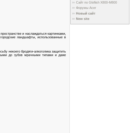
Сайт по Glofiish X800-M800
Форумы Acer
Новый сайт
New site
 пространстве и наслаждаться картинками,
 городские ландшафты, использованные в
осьбу некоего бродяги-алкоголика защитить
енными до зубов мрачными типами и даже