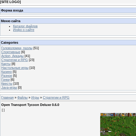
[
SITE LOGO
]
Форма входа
Меню сайта
Каталог файлов
Инфо о сайте
Categories
Головоломки, пазлы
[51]
Спортивные
[6]
Action, Аркады
[41]
Стратегии и RPG
[23]
Карты
[8]
Настольные игры
[10]
Казино
[5]
Разное
[5]
Гонки
[6]
Квесты
[10]
Java-игры
[0]
Главная
»
Файлы
»
Игры
»
Стратегии и RPG
Open Transport Tycoon Deluxe 0.6.0
[ ]