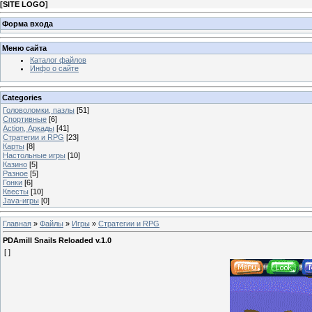
[
SITE LOGO
]
Форма входа
Меню сайта
Каталог файлов
Инфо о сайте
Categories
Головоломки, пазлы
[51]
Спортивные
[6]
Action, Аркады
[41]
Стратегии и RPG
[23]
Карты
[8]
Настольные игры
[10]
Казино
[5]
Разное
[5]
Гонки
[6]
Квесты
[10]
Java-игры
[0]
Главная
»
Файлы
»
Игры
»
Стратегии и RPG
PDAmill Snails Reloaded v.1.0
[ ]