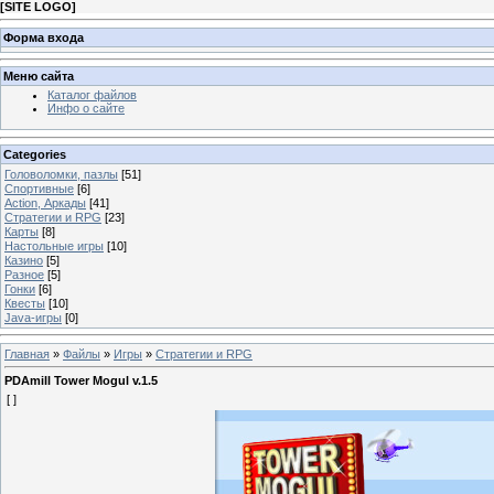
[
SITE LOGO
]
Форма входа
Меню сайта
Каталог файлов
Инфо о сайте
Categories
Головоломки, пазлы
[51]
Спортивные
[6]
Action, Аркады
[41]
Стратегии и RPG
[23]
Карты
[8]
Настольные игры
[10]
Казино
[5]
Разное
[5]
Гонки
[6]
Квесты
[10]
Java-игры
[0]
Главная
»
Файлы
»
Игры
»
Стратегии и RPG
PDAmill Tower Mogul v.1.5
[ ]