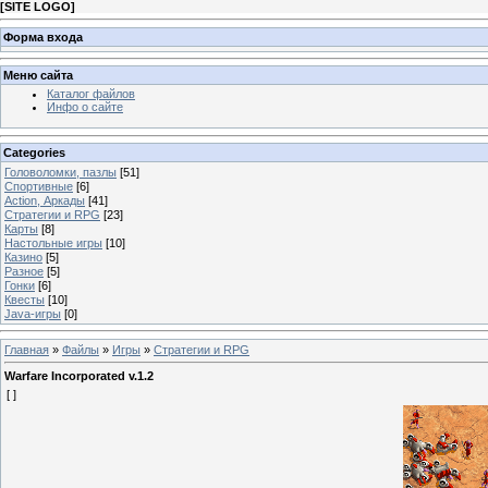
[
SITE LOGO
]
Форма входа
Меню сайта
Каталог файлов
Инфо о сайте
Categories
Головоломки, пазлы
[51]
Спортивные
[6]
Action, Аркады
[41]
Стратегии и RPG
[23]
Карты
[8]
Настольные игры
[10]
Казино
[5]
Разное
[5]
Гонки
[6]
Квесты
[10]
Java-игры
[0]
Главная
»
Файлы
»
Игры
»
Стратегии и RPG
Warfare Incorporated v.1.2
[ ]