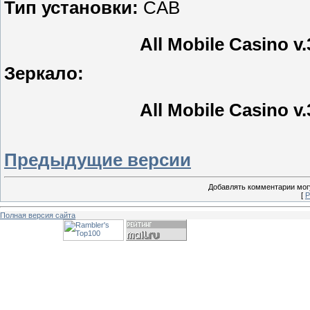
Тип установки:
CAB
All Mobile Casino v.
Зеркало:
All Mobile Casino v.
Предыдущие версии
Добавлять комментарии могу
[
Р
Полная версия сайта