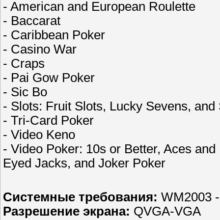
- American and European Roulette
- Baccarat
- Caribbean Poker
- Casino War
- Craps
- Pai Gow Poker
- Sic Bo
- Slots: Fruit Slots, Lucky Sevens, an
- Tri-Card Poker
- Video Keno
- Video Poker: 10s or Better, Aces and
Eyed Jacks, and Joker Poker
Системные требования:
WM2003 
Разрешение экрана:
QVGA-VGA