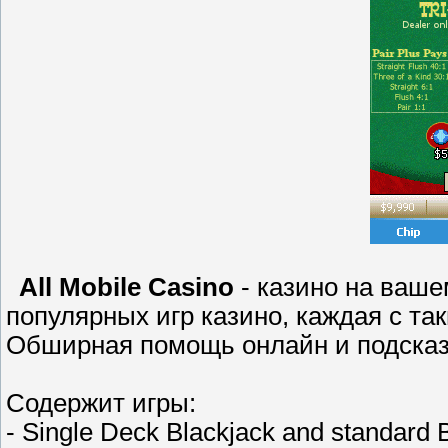
All Mobile Casino
- казино на ваш
популярных игр казино, каждая с так
Обширная помощь онлайн и подсказ
Содержит игры:
- Single Deck Blackjack and standard 