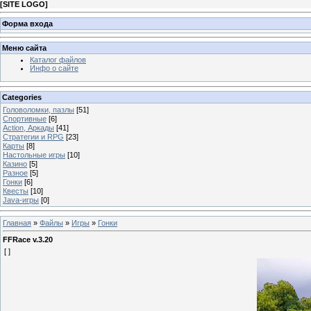
[
SITE LOGO
]
Форма входа
Меню сайта
Каталог файлов
Инфо о сайте
Categories
Головоломки, пазлы
[51]
Спортивные
[6]
Action, Аркады
[41]
Стратегии и RPG
[23]
Карты
[8]
Настольные игры
[10]
Казино
[5]
Разное
[5]
Гонки
[6]
Квесты
[10]
Java-игры
[0]
Главная
»
Файлы
»
Игры
»
Гонки
FFRace v.3.20
[ ]