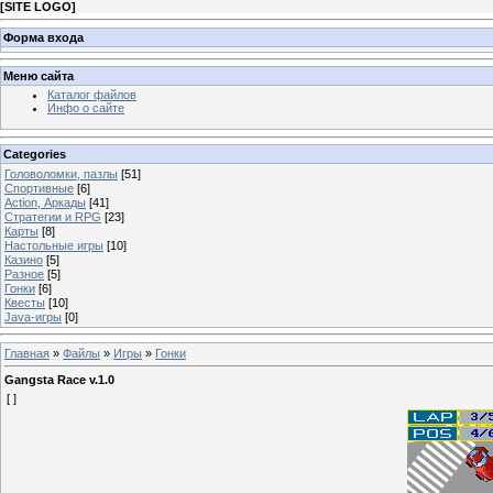
[
SITE LOGO
]
Форма входа
Меню сайта
Каталог файлов
Инфо о сайте
Categories
Головоломки, пазлы
[51]
Спортивные
[6]
Action, Аркады
[41]
Стратегии и RPG
[23]
Карты
[8]
Настольные игры
[10]
Казино
[5]
Разное
[5]
Гонки
[6]
Квесты
[10]
Java-игры
[0]
Главная
»
Файлы
»
Игры
»
Гонки
Gangsta Race v.1.0
[ ]