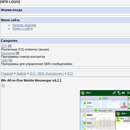
[
SITE LOGO
]
Форма входа
Меню сайта
Каталог файлов
Инфо о сайте
Categories
ICQ
[3]
Различные ICQ-клиенты (аськи)
Контакты
[9]
Программы списка контактов
SMS
[1]
Программы для управления SMS-сообщениями
Главная
»
Файлы
»
ICQ, SMS, Контактлист
»
ICQ
IM+ All-in-One Mobile Messenger v.6.1.1
[ ]