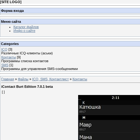
[
SITE LOGO
]
Форма входа
Меню сайта
Каталог файлов
Инфо о сайте
Categories
ICQ
[3]
Различные ICQ-клиенты (аськи)
Контакты
[9]
Программы списка контактов
SMS
[1]
Программы для управления SMS-сообщениями
Главная
»
Файлы
»
ICQ, SMS, Контактлист
»
Контакты
iContact Burt Edition 7.0.1 beta
[ ]