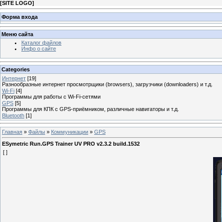
[
SITE LOGO
]
Форма входа
Меню сайта
Каталог файлов
Инфо о сайте
Categories
Интернет
[19]
Разнообразные интернет просмотрщики (browsers), загрузчики (downloaders) и т.д.
Wi-Fi
[4]
Программы для работы с Wi-Fi-сетями
GPS
[5]
Программы для КПК с GPS-приёмником, различные навигаторы и т.д.
Bluetooth
[1]
Главная
»
Файлы
»
Коммуникации
»
GPS
ESymetric Run.GPS Trainer UV PRO v2.3.2 build.1532
[ ]