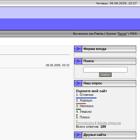
Четверг, 06.08.2026, 22:27
Вы вошли как
Гость
| Группа "
Гости
" |
RSS
Форма входа
Поиск
08.06.2009, 03:15
Наш опрос
Оцените мой сайт
1.
Отлично
2.
Хорошо
3.
Неплохо
4.
Ужасно
5.
Плохо
Результаты
|
Архив опросов
Всего ответов:
189
Друзья сайта