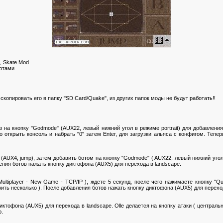
, Skate Mod
артами
копировать его в папку "SD Card/Quake", из других папок моды не будут работать!!
з на кнопку "Godmode" (AUX22, левый нижний угол в режиме portrait) для добавления
ого открыть консоль и набрать "0" затем Enter, для загрузки альяса с конфигом. Теп
 (AUX4, jump), затем добавить ботом на кнопку "Godmode" ( AUX22, левый нижний угол
ния ботов нажать кнопку диктофона (AUX5) для перехода в landscape.
ultiplayer - New Game - TCP/IP ), ждете 5 секунд, после чего нажимаете кнопку "
авить несколько ). После добавления ботов нажать кнопку диктофона (AUX5) для перехо
ктофона (AUX5) для перехода в landscape. Olle делается на кнопку атаки ( центральна
p.