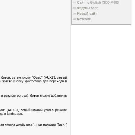
Сайт по Glofiish X800-M800
Форумы Acer
Новый сайт
New site
 ботов, затем кноку "Quad" (AUX23, левый
ерь жмете кнопку диктофона для перехода в
 в режиме portrait), ботов можно добавлять
Quad" (AUX23, левый нижний угол в режиме
да в landscape.
я кнопка джойстика ), при нажатии iTask (