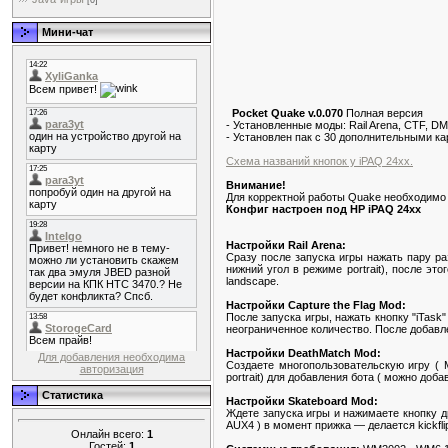
[0]
Мини-чат
Pocket Quake v.0.070
Полная версия
- Установленные моды: Rail Arena, CTF, DM
- Установлен пак с 30 дополнительными к
Схема названий кнопок у iPAQ 24xx.
Внимание!
Для корректной работы Quake необходимо с
Конфиг настроен под HP iPAQ 24xx
Настройки Rail Arena:
Сразу после запуска игры нажать пару ра
нижний угол в режиме portrait), после эт
landscape.
Настройки Capture the Flag Mod:
После запуска игры, нажать кнопку "iTask"
неограниченное количество. После добавле
Настройки DeathMatch Mod:
Для добавления необходима
Создаете многопользовательскую игру ( M
авторизация
portrait) для добавления бота ( можно доб
Статистика
Настройки Skateboard Mod:
Ждете запуска игры и нажимаете кнопку ди
AUX4 ) в момент прижка — делается kickfli
Онлайн всего:
1
Гостей:
1