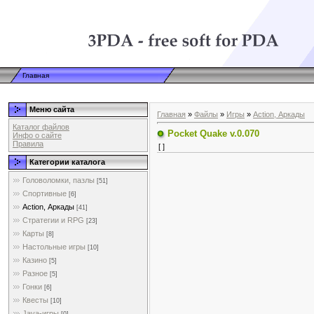
Главная
Меню сайта
Главная
»
Файлы
»
Игры
»
Action, Аркады
Каталог файлов
Pocket Quake v.0.070
Инфо о сайте
Правила
[ ]
Категории каталога
Головоломки, пазлы
[51]
Спортивные
[6]
Action, Аркады
[41]
Стратегии и RPG
[23]
Карты
[8]
Настольные игры
[10]
Казино
[5]
Разное
[5]
Гонки
[6]
Квесты
[10]
Java-игры